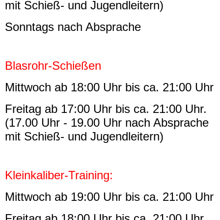
mit Schieß- und Jugendleitern)
Schützen- und Heimatfest
Sonntags nach Absprache
Trainingszeiten
Blasrohr-Schießen
Termine
Mittwoch ab 18:00 Uhr bis ca. 21:00 Uhr
Geschichte
Freitag ab 17:00 Uhr bis ca. 21:00 Uhr.
(17.00 Uhr - 19.00 Uhr nach Absprache
Mitgliedschaft
mit Schieß- und Jugendleitern)
Kontakt
Kleinkaliber-Training:
Gästebuch
Mittwoch ab 19:00 Uhr
bis ca. 21:00 Uhr
Linkliste
Freitag ab 18:00 Uhr bis ca. 21:00 Uhr