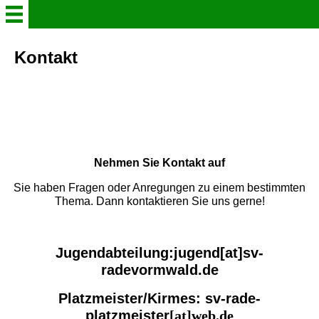
Aktuelles
Kontakt
Vorstand
Kontakt
Majestäten
Nehmen Sie Kontakt auf
Prinz/Prinzessin
Sie haben Fragen oder Anregungen zu einem bestimmten
Thema. Dann kontaktieren Sie uns gerne!
Jugendabteilung
Jugendabteilung:jugend[at]sv-
Damenabteilung
radevormwald.de
Platzmeister/Kirmes: sv-rade-
Unser Schützenhaus
platzmeister
[at]web.de