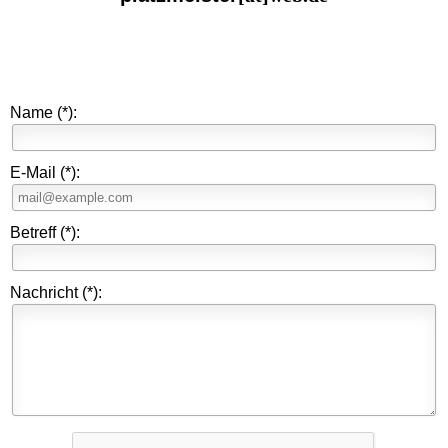
Schützen- und Heimatfest
Trainingszeiten
Name
(*)
:
Termine
E-Mail
(*)
:
Geschichte
Betreff
(*)
:
Mitgliedschaft
Nachricht
(*)
:
Kontakt
Gästebuch
Linkliste