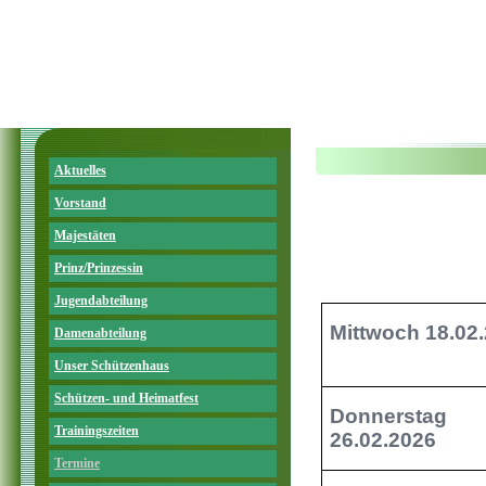
Aktuelles
Vorstand
Majestäten
Prinz/Prinzessin
Jugendabteilung
Mittwoch 18.02
Damenabteilung
Unser Schützenhaus
Schützen- und Heimatfest
Donnerstag
Trainingszeiten
26.02.2026
Termine